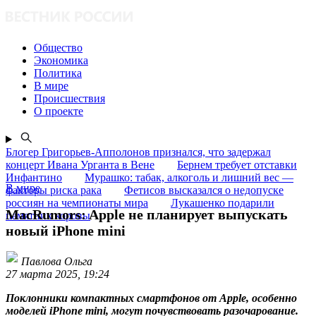
Общество
Экономика
Политика
В мире
Происшествия
О проекте
Блогер Григорьев-Апполонов признался, что задержал
концерт Ивана Урганта в Вене
Бернем требует отставки
Инфантино
Мурашко: табак, алкоголь и лишний вес —
В мире
факторы риска рака
Фетисов высказался о недопуске
россиян на чемпионаты мира
Лукашенко подарили
MacRumors: Apple не планирует выпускать
памятник коровы
новый iPhone mini
Павлова Ольга
27 марта 2025, 19:24
Поклонники компактных смартфонов от Apple, особенно
моделей iPhone mini, могут почувствовать разочарование.