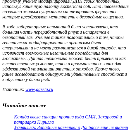
проблему, ученые модифицировали ДНК своих подопечных,
используя кишечную палочку Escherichia coli. Это нововведение
позволило живым существам синтезировать ферменты,
которые преобразуют метилртуть в безвредные вещества.
В ходе лабораторных испытаний было установлено, что
большая часть переработанной ртути испаряется в
безопасный газ. Ученые также позаботились о том, чтобы
генетически модифицированные организмы были
стерильными и не могли размножаться в дикой природе, что
исключает возможные негативные последствия для
экосистемы. Данная технология может быть применена как
в естественных условиях, так и в промышленных зонах для
эффективной утилизации ртутных отходов. Кроме того,
ранее исследователи обнаружили удивительные способности
к обучению у диких рыб.
Источник:
www.gazeta.ru
Читайте также
Канада ввела санкции против ряда СМИ, Захаровой и
патриарха Кирилла
Удивились: Западные наемники в Донбассе еще не видели