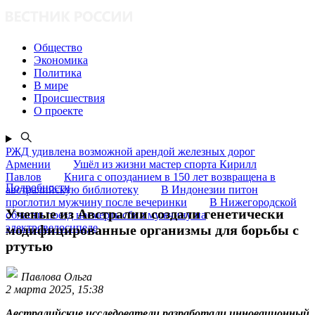
Общество
Экономика
Политика
В мире
Происшествия
О проекте
РЖД удивлена возможной арендой железных дорог
Армении
Ушёл из жизни мастер спорта Кирилл
Павлов
Книга с опозданием в 150 лет возвращена в
Подробности
австралийскую библиотеку
В Индонезии питон
проглотил мужчину после вечеринки
В Нижегородской
Ученые из Австралии создали генетически
области поезд насмерть сбил мужчину на
электровелосипеде
модифицированные организмы для борьбы с
ртутью
Павлова Ольга
2 марта 2025, 15:38
Австралийские исследователи разработали инновационный