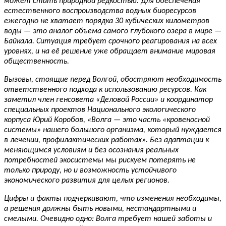
может стать природной редкостью. Для обеспечения
естественного воспроизводства водных биоресурсов
ежегодно не хватает порядка 30 кубических километров
воды — это аналог объема самого глубокого озера в мире —
Байкала. Ситуация требует срочного реагирования на всех
уровнях, и на её решение уже обращает внимание мировая
общественность.
Вызовы, стоящие перед Волгой, обостряют необходимость
ответственного подхода к использованию ресурсов. Как
заметил член генсовета «Деловой России» и координатор
специальных проектов Национального экологического
корпуса Юрий Коробов, «Волга — это часть
«
кровеносной
системы
»
нашего большого организма, который нуждается
в лечении, профилактических работах». Без адаптации к
меняющимся условиям и без осознания реальных
потребностей экосистемы мы рискуем потерять не
только природу, но и возможность устойчивого
экономического развития для целых регионов.
Цифры и факты подчеркивают, что изменения необходимы,
а решения должны быть новыми, нестандартными и
смелыми. Очевидно одно: Волга требует нашей заботы и