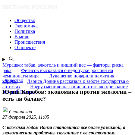
Общество
Экономика
Политика
В мире
Происшествия
О проекте
Мурашко: табак, алкоголь и лишний вес — факторы риска
рака
Фетисов высказался о недопуске россиян на
чемпионаты мира
Лукашенко подарили памятник
Общество
коровы
Лариса Долина рассказала о заботе государства о
артистах
Науру сменило название и отозвало признание
Юрий Коробов: экономика против экологии –
Южной Осетии
есть ли баланс?
Станислав
27 февраля 2025, 11:05
С каждым годом Волга становится всё более уязвимой, а
экологические проблемы, связанные с ее состоянием,