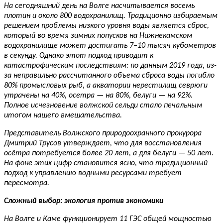
На сегодняшний день на Волге насчитывается восемь
плотин и около 800 водохранилищ. Традиционно избираемым
решением проблемы низкого уровня воды является сброс,
который во время зимних попусков на Нижнекамском
водохранилище может достигать 7–10 тысяч кубометров
в секунду. Однако этот подход приводит к
катастрофическим последствиям: по данным 2019 года, из-
за неправильно рассчитанного объема сброса воды погибло
80% промысловых рыб, а акватории нерестилищ севрюги
утрачены на 40%, осетра — на 80%, белуги — на 92%.
Полное исчезновение волжской сельди стало печальным
итогом нашего вмешательства.
Представитель Волжского природоохранного прокурора
Дмитрий Трусов утверждает, что для восстановления
осётра потребуется более 20 лет, а для белуги — 50 лет.
На фоне этих цифр становится ясно, что традиционный
подход к управлению водными ресурсами требует
пересмотра.
Сложный выбор: экология против экономики
На Волге и Каме функционирует 11 ГЭС общей мощностью