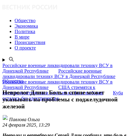
Общество
Экономика
Политика
В мире
Происшествия
О проекте
Российские военные ликвидировали технику ВСУ в
Донецкой Республике
Российские военные
ликвидировали технику ВСУ в Донецкой Республике
Общество
Российские военные ликвидировали технику ВСУ в
Донецкой Республике
США стремятся к
Невролог Длин: Боль в спине может
внешнеполитическим успехам на фоне выборов
Куба
осталась без электричества
указывать на проблемы с поджелудочной
железой
Павлова Ольга
24 февраля 2025, 13:29
Невролог и вертебролог Сергей Длин сообщил, что боль в