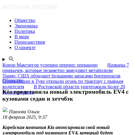
Общество
Экономика
Политика
В мире
Происшествия
О проекте
Конор Макгрегор успешно перенес операцию
Названы 7
привычек, которые незаметно замедляют метаболизм
Трамп: США обладают большими запасами боеприпасов
Общество
Полицейские в Туве открыли огонь по трактору с пьяным
водителем
В Ростовской области уничтожили более 20
Kia представила новый электромобиль EV4 с
беспилотников
кузовами седан и хетчбэк
Павлова Ольга
18 февраля 2025, 9:37
Корейская компания Kia анонсировала свой новый
электромобиль под названием EV4, который будет