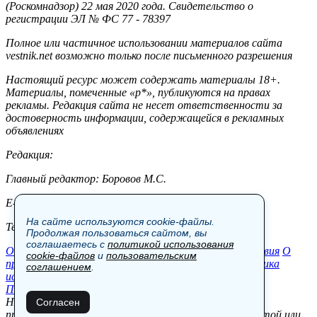
(Роскомнадзор) 22 мая 2020 года. Свидетельство о
регистрации ЭЛ № ФС 77 - 78397
Полное или частичное использовании материалов сайта
vestnik.net возможно только после письменного разрешения
Настоящий ресурс может содержать материалы 18+.
Материалы, помеченные «р*», публикуются на правах
рекламы. Редакция сайта не несет ответственности за
достоверность информации, содержащейся в рекламных
объявлениях
Редакция:
Главный редактор: Боровов М.С.
E-mail: site@vestnik.net, reb.msk@yandex.ru
На сайте используются cookie-файлы.
Тел.: +7 (921) 720-00-97
Продолжая пользоваться сайтом, вы
соглашаетесь с
политикой использования
Общество
Экономика
Контакты
В мире
Происшествия
О
cookie-файлов
и
пользовательским
проекте
Шоу-бизнес
Политика
Пресс-релизы
Политика
соглашением
.
использования cookie-файлов
Пользовательское соглашение
Новости, аналитика, прогнозы и другие материалы,
Согласен
представленные на данном сайте, не являются офертой или