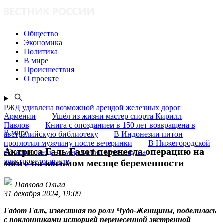
Общество
Экономика
Политика
В мире
Происшествия
О проекте
РЖД удивлена возможной арендой железных дорог
Армении
Ушёл из жизни мастер спорта Кирилл
Павлов
Книга с опозданием в 150 лет возвращена в
В мире
австралийскую библиотеку
В Индонезии питон
проглотил мужчину после вечеринки
В Нижегородской
Актриса Галь Гадот перенесла операцию на
области поезд насмерть сбил мужчину на
электровелосипеде
мозге на восьмом месяце беременности
Павлова Ольга
31 декабря 2024, 19:09
Гадот Галь, известная по роли Чудо-Женщины, поделилась
с поклонниками историей перенесенной экстренной