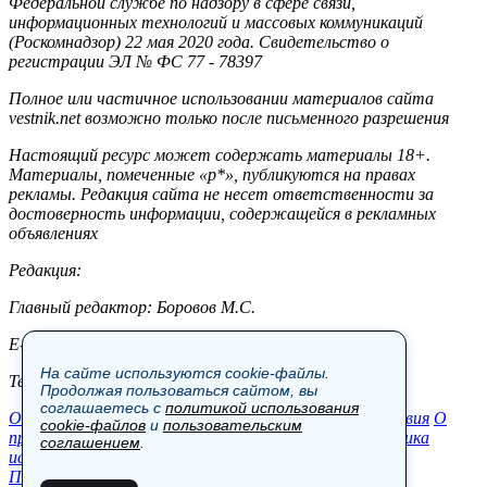
Федеральной службе по надзору в сфере связи,
информационных технологий и массовых коммуникаций
(Роскомнадзор) 22 мая 2020 года. Свидетельство о
регистрации ЭЛ № ФС 77 - 78397
Полное или частичное использовании материалов сайта
vestnik.net возможно только после письменного разрешения
Настоящий ресурс может содержать материалы 18+.
Материалы, помеченные «р*», публикуются на правах
рекламы. Редакция сайта не несет ответственности за
достоверность информации, содержащейся в рекламных
объявлениях
Редакция:
Главный редактор: Боровов М.С.
E-mail: site@vestnik.net, reb.msk@yandex.ru
На сайте используются cookie-файлы.
Тел.: +7 (921) 720-00-97
Продолжая пользоваться сайтом, вы
соглашаетесь с
политикой использования
Общество
Экономика
Контакты
В мире
Происшествия
О
cookie-файлов
и
пользовательским
проекте
Шоу-бизнес
Политика
Пресс-релизы
Политика
соглашением
.
использования cookie-файлов
Пользовательское соглашение