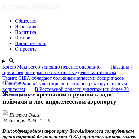
Общество
Экономика
Политика
В мире
Происшествия
О проекте
Конор Макгрегор успешно перенес операцию
Названы 7
привычек, которые незаметно замедляют метаболизм
Трамп: США обладают большими запасами боеприпасов
Общество
Полицейские в Туве открыли огонь по трактору с пьяным
водителем
В Ростовской области уничтожили более 20
Женщину с арсеналом в ручной клади
беспилотников
поймали в лос-анджелесском аэропорту
Павлова Ольга
24 декабря 2024, 14:49
В международном аэропорту Лос-Анджелеса сотрудникам
транспортной безопасности (TSA) пришлось ломать голову