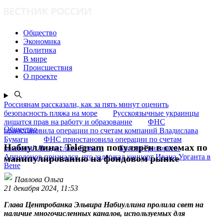
Общество
Экономика
Политика
В мире
Происшествия
О проекте
Россиянам рассказали, как за пять минут оценить
безопасность пляжа на море
Русскоязычные украинцы
лишатся прав на работу и образование
ФНС
Общество
приостановила операции по счетам компаний Владислава
Бумаги
ФНС приостановила операции по счетам
Набиуллина: Telegram популярен в схемах по
компаний Владислава Бумаги
Блогер Григорьев-
Апполонов признался, что задержал концерт Ивана Урганта в
манипулированию на фондовом рынке
Вене
Павлова Ольга
21 декабря 2024, 11:53
Глава Центробанка Эльвира Набиуллина пролила свет на
наличие многочисленных каналов, используемых для