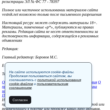
регистрации ЭЛ № ФС 77 - 78397
Полное или частичное использовании материалов сайта
vestnik.net возможно только после письменного разрешения
Настоящий ресурс может содержать материалы 18+.
Материалы, помеченные «р*», публикуются на правах
рекламы. Редакция сайта не несет ответственности за
достоверность информации, содержащейся в рекламных
объявлениях
Редакция:
Главный редактор: Боровов М.С.
E-mail: site@vestnik.net, reb.msk@yandex.ru
На сайте используются cookie-файлы.
Тел.: +7 (921) 720-00-97
Продолжая пользоваться сайтом, вы
соглашаетесь с
политикой использования
Общество
Экономика
Контакты
В мире
Происшествия
О
cookie-файлов
и
пользовательским
проекте
Шоу-бизнес
Политика
Пресс-релизы
Политика
соглашением
.
использования cookie-файлов
Пользовательское соглашение
Новости, аналитика, прогнозы и другие материалы,
Согласен
представленные на данном сайте, не являются офертой или
рекомендацией к покупке или продаже каких-либо активов.