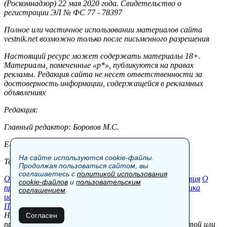
(Роскомнадзор) 22 мая 2020 года. Свидетельство о
регистрации ЭЛ № ФС 77 - 78397
Полное или частичное использовании материалов сайта
vestnik.net возможно только после письменного разрешения
Настоящий ресурс может содержать материалы 18+.
Материалы, помеченные «р*», публикуются на правах
рекламы. Редакция сайта не несет ответственности за
достоверность информации, содержащейся в рекламных
объявлениях
Редакция:
Главный редактор: Боровов М.С.
E-mail: site@vestnik.net, reb.msk@yandex.ru
На сайте используются cookie-файлы.
Тел.: +7 (921) 720-00-97
Продолжая пользоваться сайтом, вы
соглашаетесь с
политикой использования
Общество
Экономика
Контакты
В мире
Происшествия
О
cookie-файлов
и
пользовательским
проекте
Шоу-бизнес
Политика
Пресс-релизы
Политика
соглашением
.
использования cookie-файлов
Пользовательское соглашение
Новости, аналитика, прогнозы и другие материалы,
Согласен
представленные на данном сайте, не являются офертой или