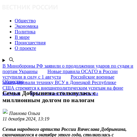
Общество
Экономика
Политика
В мире
Происшествия
О проекте
В Минобороны РФ заявили о продолжении ударов по судам и
портам Украины
Новые правила ОСАГО в России
уступили в силу с 1 августа
Российские военные
Общество
ликвидировали технику ВСУ в Донецкой Республике
США стремятся к внешнеполитическим успехам на фоне
Семья Добрынина столкнулась с
выборов
Куба осталась без электричества
миллионным долгом по налогам
Павлова Ольга
11 декабря 2024, 13:19
Семья народного артиста России Вячеслава Добрынина,
скончавшегося в октябре этого года, столкнулась с