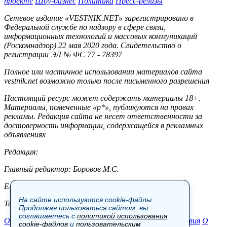
проекте
Шоу-бизнес
Политика
Пресс-релизы
Сетевое издание «VESTNIK.NET» зарегистрировано в
Федеральной службе по надзору в сфере связи,
информационных технологий и массовых коммуникаций
(Роскомнадзор) 22 мая 2020 года. Свидетельство о
регистрации ЭЛ № ФС 77 - 78397
Полное или частичное использовании материалов сайта
vestnik.net возможно только после письменного разрешения
Настоящий ресурс может содержать материалы 18+.
Материалы, помеченные «р*», публикуются на правах
рекламы. Редакция сайта не несет ответственности за
достоверность информации, содержащейся в рекламных
объявлениях
Редакция:
Главный редактор: Боровов М.С.
E-mail: site@vestnik.net, reb.msk@yandex.ru
На сайте используются cookie-файлы.
Тел.: +7 (921) 720-00-97
Продолжая пользоваться сайтом, вы
соглашаетесь с
политикой использования
Общество
Экономика
Контакты
В мире
Происшествия
О
cookie-файлов
и
пользовательским