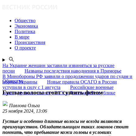
Общество
Экономика
Политика
В мире
Происшествия
О проекте
На Украине женщин заставили извиняться за русские
песни
Названы последствия наводнения в Приморье
В Минобороны РФ заявили о продолжении ударов по судам и
Общество
портам Украины
Новые правила ОСАГО в России
уступили в силу с 1 августа
Российские военные
Густые волосы стоит сушить феном
ликвидировали технику ВСУ в Донецкой Республике
Павлова Ольга
25 ноября 2024, 13:06
Густые и особенно длинные волосы не всегда являются
преимуществом. Обладательницам таких локонов стоит
помнить, что пребывание кожи головы в условиях