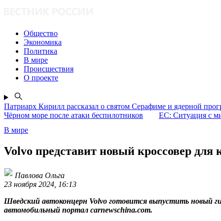
Общество
Экономика
Политика
В мире
Происшествия
О проекте
Патриарх Кирилл рассказал о святом Серафиме и ядерной про
Чёрном море после атаки беспилотников
ЕС: Ситуация с м
В мире
Volvo представит новый кроссовер для
Павлова Ольга
23 ноября 2024, 16:13
Шведский автоконцерн Volvo готовится выпустить новый г
автомобильный портал carnewschina.com.