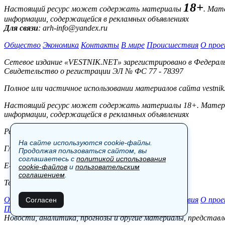
18+
Настоящий ресурс может содержать материалы
. Мат
информации, содержащейся в рекламных объявлениях
Для связи
: arh-info@yandex.ru
Общество
Экономика
Контакты
В мире
Происшествия
О прое
Сетевое издание «VESTNIK.NET» зарегистрировано в Федерально
Свидетельство о регистрации ЭЛ № ФС 77 - 78397
Полное или частичное использовании материалов сайта vestnik
Настоящий ресурс может содержать материалы 18+. Материал
информации, содержащейся в рекламных объявлениях
Редакция:
На сайте используются cookie-файлы.
Главный редактор: Боровов М.С.
Продолжая пользоваться сайтом, вы
соглашаетесь с
политикой использования
E-mail: site@vestnik.net, reb.msk@yandex.ru
cookie-файлов
и
пользовательским
соглашением
.
Тел.: +7 (921) 720-00-97
Общество
Экономика
Контакты
В мире
Происшествия
О прое
Согласен
Пользовательское соглашение
Новости, аналитика, прогнозы и другие материалы, представле