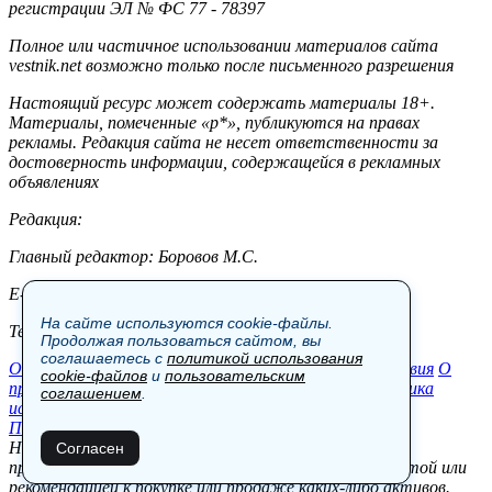
регистрации ЭЛ № ФС 77 - 78397
Полное или частичное использовании материалов сайта
vestnik.net возможно только после письменного разрешения
Настоящий ресурс может содержать материалы 18+.
Материалы, помеченные «р*», публикуются на правах
рекламы. Редакция сайта не несет ответственности за
достоверность информации, содержащейся в рекламных
объявлениях
Редакция:
Главный редактор: Боровов М.С.
E-mail: site@vestnik.net, reb.msk@yandex.ru
На сайте используются cookie-файлы.
Тел.: +7 (921) 720-00-97
Продолжая пользоваться сайтом, вы
соглашаетесь с
политикой использования
Общество
Экономика
Контакты
В мире
Происшествия
О
cookie-файлов
и
пользовательским
проекте
Шоу-бизнес
Политика
Пресс-релизы
Политика
соглашением
.
использования cookie-файлов
Пользовательское соглашение
Новости, аналитика, прогнозы и другие материалы,
Согласен
представленные на данном сайте, не являются офертой или
рекомендацией к покупке или продаже каких-либо активов.