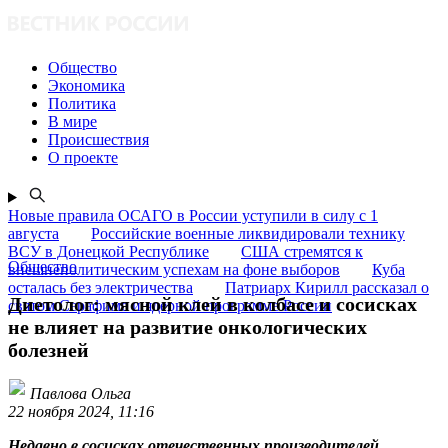
Общество
Экономика
Политика
В мире
Происшествия
О проекте
Новые правила ОСАГО в России уступили в силу с 1
августа
Российские военные ликвидировали технику
ВСУ в Донецкой Республике
США стремятся к
Общество
внешнеполитическим успехам на фоне выборов
Куба
осталась без электричества
Патриарх Кирилл рассказал о
Диетолог: мясной клей в колбасе и сосисках
святом Серафиме и ядерной программе России
не влияет на развитие онкологических
болезней
Павлова Ольга
22 ноября 2024, 11:16
Недавно в сосисках отечественных производителей