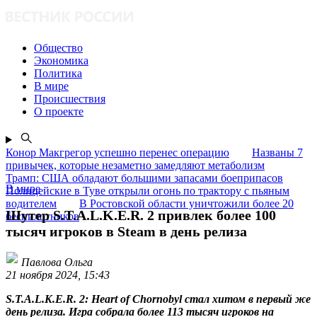
Общество
Экономика
Политика
В мире
Происшествия
О проекте
Конор Макгрегор успешно перенес операцию
Названы 7
привычек, которые незаметно замедляют метаболизм
Трамп: США обладают большими запасами боеприпасов
В мире
Полицейские в Туве открыли огонь по трактору с пьяным
водителем
В Ростовской области уничтожили более 20
Шутер S.T.A.L.K.E.R. 2 привлек более 100
беспилотников
тысяч игроков в Steam в день релиза
Павлова Ольга
21 ноября 2024, 15:43
S.T.A.L.K.E.R. 2: Heart of Chornobyl стал хитом в первый же
день релиза. Игра собрала более 113 тысяч игроков на