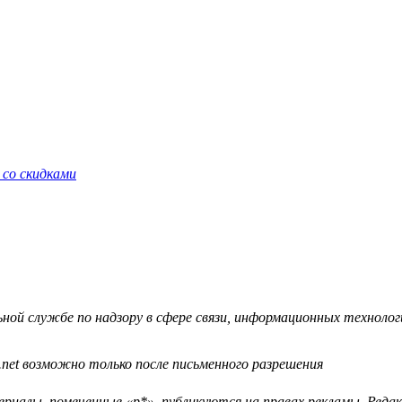
 со скидками
й службе по надзору в сфере связи, информационных технологий
.net возможно только после письменного разрешения
ериалы, помеченные «р*», публикуются на правах рекламы. Ред