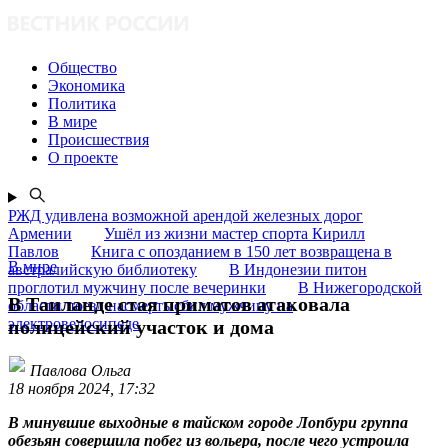
Общество
Экономика
Политика
В мире
Происшествия
О проекте
РЖД удивлена возможной арендой железных дорог
Армении
Ушёл из жизни мастер спорта Кирилл
Павлов
Книга с опозданием в 150 лет возвращена в
В мире
австралийскую библиотеку
В Индонезии питон
проглотил мужчину после вечеринки
В Нижегородской
В Таиланде стая приматов атаковала
области поезд насмерть сбил мужчину на
электровелосипеде
полицейский участок и дома
Павлова Ольга
18 ноября 2024, 17:32
В минувшие выходные в тайском городе Лопбури группа
обезьян совершила побег из вольера, после чего устроила