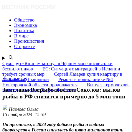
Общество
Экономика
Политика
В мире
Происшествия
О проекте
Сухогруз «Янина» затонул в Чёрном море после атаки
беспилотников
ЕС: Ситуация с миграцией в Испании
требует срочных мер
Сергей Лазарев купил квартиру в
Экономика
Майами за $1 миллион
Ремонт в поликлинике №4
Новгородской области продолжается
Выпуск термочехлов
Замглавы Росрыболовства Соколов: вылов
начался в колонии Тверской области
рыбы в РФ снизится примерно до 5 млн тонн
Павлова Ольга
15 ноября 2024, 15:39
По прогнозам, в 2024 году добыча рыбы и водных
биоресурсов в России снизилась до пяти миллионов тонн.