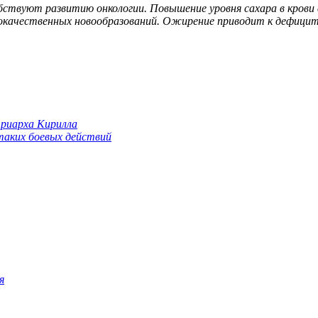
твуют развитию онкологии. Повышение уровня сахара в крови 
 злокачественных новообразований. Ожирение приводит к дефици
триарха Кирилла
 таких боевых действий
я