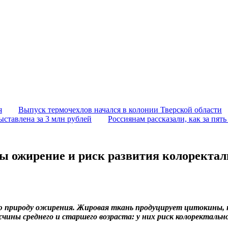
я
Выпуск термочехлов начался в колонии Тверской области
ыставлена за 3 млн рублей
Россиянам рассказали, как за пят
ны ожирение и риск развития колоректал
ую природу ожирения. Жировая ткань продуцирует цитокины, 
ины среднего и старшего возраста: у них риск колоректально