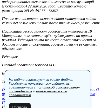
информационных технологий и массовых коммуникаций
(Роскомнадзор) 22 мая 2020 года. Свидетельство о
регистрации ЭЛ № ФС 77 - 78397
Полное или частичное использовании материалов сайта
vestnik.net возможно только после письменного разрешения
Настоящий ресурс может содержать материалы 18+.
Материалы, помеченные «р*», публикуются на правах
рекламы. Редакция сайта не несет ответственности за
достоверность информации, содержащейся в рекламных
объявлениях
Редакция:
Главный редактор: Боровов М.С.
E-mail: site@vestnik.net, reb.msk@yandex.ru
На сайте используются cookie-файлы.
Тел.: +7 (921) 720-00-97
Продолжая пользоваться сайтом, вы
соглашаетесь с
политикой использования
Общество
Экономика
Контакты
В мире
Происшествия
О
cookie-файлов
и
пользовательским
проекте
Шоу-бизнес
Политика
Пресс-релизы
Политика
соглашением
.
использования cookie-файлов
Пользовательское соглашение
Новости, аналитика, прогнозы и другие материалы,
Согласен