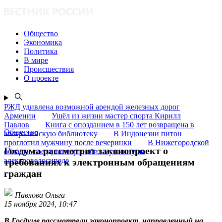
Общество
Экономика
Политика
В мире
Происшествия
О проекте
РЖД удивлена возможной арендой железных дорог
Армении
Ушёл из жизни мастер спорта Кирилл
Павлов
Книга с опозданием в 150 лет возвращена в
Общество
австралийскую библиотеку
В Индонезии питон
проглотил мужчину после вечеринки
В Нижегородской
Госдума рассмотрит законопроект о
области поезд насмерть сбил мужчину на
электровелосипеде
требованиях к электронным обращениям
граждан
Павлова Ольга
15 ноября 2024, 10:47
В Госдуме рассмотрели законопроект, направленный на