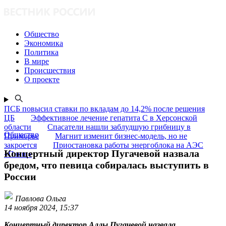
Общество
Экономика
Политика
В мире
Происшествия
О проекте
ПСБ повысил ставки по вкладам до 14,2% после решения
ЦБ
Эффективное лечение гепатита C в Херсонской
области
Спасатели нашли заблудшую грибницу в
Общество
Приморье
Магнит изменит бизнес-модель, но не
закроется
Приостановка работы энергоблока на АЭС
Концертный директор Пугачевой назвала
«Пакш»
бредом, что певица собиралась выступить в
России
Павлова Ольга
14 ноября 2024, 15:37
Концертный директор Аллы Пугачевой назвала