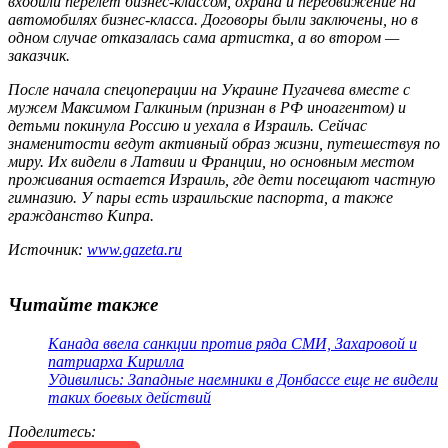
входили перелет бизнес-классом, охрана и передвижение на
автомобилях бизнес-класса. Договоры были заключены, но в
одном случае отказалась сама артистка, а во втором —
заказчик.
После начала спецоперации на Украине Пугачева вместе с
мужем Максимом Галкиным (признан в РФ иноагентом) и
детьми покинула Россию и уехала в Израиль. Сейчас
знаменитости ведут активный образ жизни, путешествуя по
миру. Их видели в Латвии и Франции, но основным местом
проживания остается Израиль, где дети посещают частную
гимназию. У пары есть израильские паспорта, а также
гражданство Кипра.
Источник:
www.gazeta.ru
Читайте также
Канада ввела санкции против ряда СМИ, Захаровой и
патриарха Кирилла
Удивились: Западные наемники в Донбассе еще не видели
таких боевых действий
Поделитесь
: