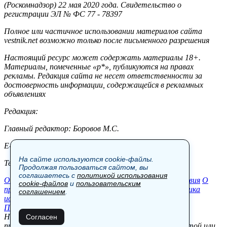
(Роскомнадзор) 22 мая 2020 года. Свидетельство о
регистрации ЭЛ № ФС 77 - 78397
Полное или частичное использовании материалов сайта
vestnik.net возможно только после письменного разрешения
Настоящий ресурс может содержать материалы 18+.
Материалы, помеченные «р*», публикуются на правах
рекламы. Редакция сайта не несет ответственности за
достоверность информации, содержащейся в рекламных
объявлениях
Редакция:
Главный редактор: Боровов М.С.
E-mail: site@vestnik.net, reb.msk@yandex.ru
На сайте используются cookie-файлы.
Тел.: +7 (921) 720-00-97
Продолжая пользоваться сайтом, вы
соглашаетесь с
политикой использования
Общество
Экономика
Контакты
В мире
Происшествия
О
cookie-файлов
и
пользовательским
проекте
Шоу-бизнес
Политика
Пресс-релизы
Политика
соглашением
.
использования cookie-файлов
Пользовательское соглашение
Новости, аналитика, прогнозы и другие материалы,
Согласен
представленные на данном сайте, не являются офертой или