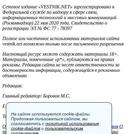
Сетевое издание «VESTNIK.NET» зарегистрировано в
Федеральной службе по надзору в сфере связи,
информационных технологий и массовых коммуникаций
(Роскомнадзор) 22 мая 2020 года. Свидетельство о
регистрации ЭЛ № ФС 77 - 78397
Полное или частичное использовании материалов сайта
vestnik.net возможно только после письменного разрешения
Настоящий ресурс может содержать материалы 18+.
Материалы, помеченные «р*», публикуются на правах
рекламы. Редакция сайта не несет ответственности за
достоверность информации, содержащейся в рекламных
объявлениях
Редакция:
Главный редактор: Боровов М.С.
E-mail: site@vestnik.net, reb.msk@yandex.ru
На сайте используются cookie-файлы.
Тел.: +7 (921) 720-00-97
Продолжая пользоваться сайтом, вы
соглашаетесь с
политикой использования
Общество
Экономика
Контакты
В мире
Происшествия
О
cookie-файлов
и
пользовательским
проекте
Шоу-бизнес
Политика
Пресс-релизы
Политика
соглашением
.