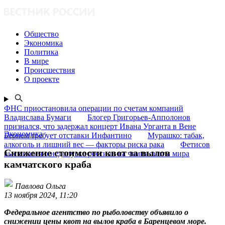
Общество
Экономика
Политика
В мире
Происшествия
О проекте
ФНС приостановила операции по счетам компаний
Владислава Бумаги
Блогер Григорьев-Апполонов
признался, что задержал концерт Ивана Урганта в Вене
Экономика
Бернем требует отставки Инфантино
Мурашко: табак,
алкоголь и лишний вес — факторы риска рака
Фетисов
Снижение стоимости квот за вылов
высказался о недопуске россиян на чемпионаты мира
камчатского краба
Павлова Ольга
13 ноября 2024, 11:20
Федеральное агентство по рыболовству объявило о
снижении цены квот на вылов краба в Баренцевом море.