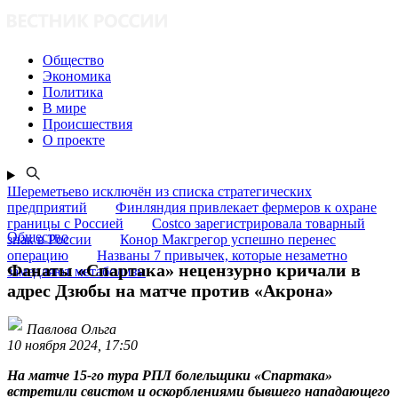
Общество
Экономика
Политика
В мире
Происшествия
О проекте
Шереметьево исключён из списка стратегических
предприятий
Финляндия привлекает фермеров к охране
границы с Россией
Costco зарегистрировала товарный
Общество
знак в России
Конор Макгрегор успешно перенес
операцию
Названы 7 привычек, которые незаметно
Фанаты «Спартака» нецензурно кричали в
замедляют метаболизм
адрес Дзюбы на матче против «Акрона»
Павлова Ольга
10 ноября 2024, 17:50
На матче 15-го тура РПЛ болельщики «Спартака»
встретили свистом и оскорблениями бывшего нападающего