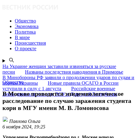
Общество
Экономика
Политика
В мире
Происшествия
О проекте
На Украине женщин заставили извиняться за русские
песни
Названы последствия наводнения в Приморье
В Минобороны РФ заявили о продолжении ударов по судам и
Общество
портам Украины
Новые правила ОСАГО в России
уступили в силу с 1 августа
Российские военные
В Москве проводится эпидемиологическое
ликвидировали технику ВСУ в Донецкой Республике
расследование по случаю заражения студента
кори в МГУ имени М. В. Ломоносова
Павлова Ольга
6 ноября 2024, 19:25
Управление Роспотребнадзора по г. Москве начало