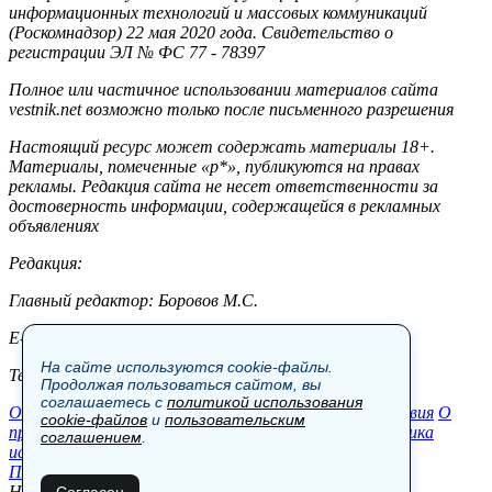
информационных технологий и массовых коммуникаций
(Роскомнадзор) 22 мая 2020 года. Свидетельство о
регистрации ЭЛ № ФС 77 - 78397
Полное или частичное использовании материалов сайта
vestnik.net возможно только после письменного разрешения
Настоящий ресурс может содержать материалы 18+.
Материалы, помеченные «р*», публикуются на правах
рекламы. Редакция сайта не несет ответственности за
достоверность информации, содержащейся в рекламных
объявлениях
Редакция:
Главный редактор: Боровов М.С.
E-mail: site@vestnik.net, reb.msk@yandex.ru
На сайте используются cookie-файлы.
Тел.: +7 (921) 720-00-97
Продолжая пользоваться сайтом, вы
соглашаетесь с
политикой использования
Общество
Экономика
Контакты
В мире
Происшествия
О
cookie-файлов
и
пользовательским
проекте
Шоу-бизнес
Политика
Пресс-релизы
Политика
соглашением
.
использования cookie-файлов
Пользовательское соглашение
Новости, аналитика, прогнозы и другие материалы,