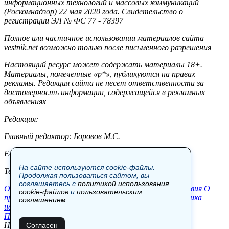
информационных технологий и массовых коммуникаций
(Роскомнадзор) 22 мая 2020 года. Свидетельство о
регистрации ЭЛ № ФС 77 - 78397
Полное или частичное использовании материалов сайта
vestnik.net возможно только после письменного разрешения
Настоящий ресурс может содержать материалы 18+.
Материалы, помеченные «р*», публикуются на правах
рекламы. Редакция сайта не несет ответственности за
достоверность информации, содержащейся в рекламных
объявлениях
Редакция:
Главный редактор: Боровов М.С.
E-mail: site@vestnik.net, reb.msk@yandex.ru
На сайте используются cookie-файлы.
Тел.: +7 (921) 720-00-97
Продолжая пользоваться сайтом, вы
соглашаетесь с
политикой использования
Общество
Экономика
Контакты
В мире
Происшествия
О
cookie-файлов
и
пользовательским
проекте
Шоу-бизнес
Политика
Пресс-релизы
Политика
соглашением
.
использования cookie-файлов
Пользовательское соглашение
Новости, аналитика, прогнозы и другие материалы,
Согласен