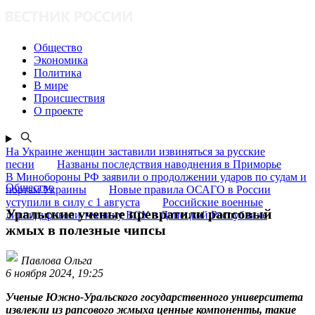
Общество
Экономика
Политика
В мире
Происшествия
О проекте
На Украине женщин заставили извиняться за русские
песни
Названы последствия наводнения в Приморье
В Минобороны РФ заявили о продолжении ударов по судам и
Общество
портам Украины
Новые правила ОСАГО в России
уступили в силу с 1 августа
Российские военные
Уральские ученые превратили рапсовый
ликвидировали технику ВСУ в Донецкой Республике
жмых в полезные чипсы
Павлова Ольга
6 ноября 2024, 19:25
Ученые Южно-Уральского государственного университета
извлекли из рапсового жмыха ценные компоненты, такие