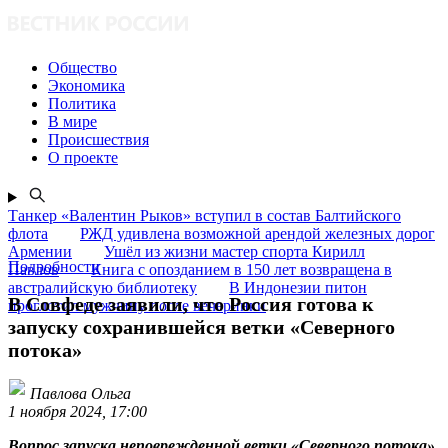
Общество
Экономика
Политика
В мире
Происшествия
О проекте
Танкер «Валентин Рыков» вступил в состав Балтийского
флота
РЖД удивлена возможной арендой железных дорог
Армении
Ушёл из жизни мастер спорта Кирилл
Подробности
Павлов
Книга с опозданием в 150 лет возвращена в
австралийскую библиотеку
В Индонезии питон
В Совфеде заявили, что Россия готова к
проглотил мужчину после вечеринки
запуску сохранившейся ветки «Северного
потока»
Павлова Ольга
1 ноября 2024, 17:00
Вопрос запуска неповрежденной ветки «Северного потока»