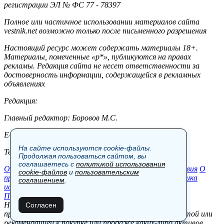
регистрации ЭЛ № ФС 77 - 78397
Полное или частичное использовании материалов сайта
vestnik.net возможно только после письменного разрешения
Настоящий ресурс может содержать материалы 18+.
Материалы, помеченные «р*», публикуются на правах
рекламы. Редакция сайта не несет ответственности за
достоверность информации, содержащейся в рекламных
объявлениях
Редакция:
Главный редактор: Боровов М.С.
E-mail: site@vestnik.net, reb.msk@yandex.ru
На сайте используются cookie-файлы.
Тел.: +7 (921) 720-00-97
Продолжая пользоваться сайтом, вы
соглашаетесь с
политикой использования
Общество
Экономика
Контакты
В мире
Происшествия
О
cookie-файлов
и
пользовательским
проекте
Шоу-бизнес
Политика
Пресс-релизы
Политика
соглашением
.
использования cookie-файлов
Пользовательское соглашение
Новости, аналитика, прогнозы и другие материалы,
Согласен
представленные на данном сайте, не являются офертой или
рекомендацией к покупке или продаже каких-либо активов.