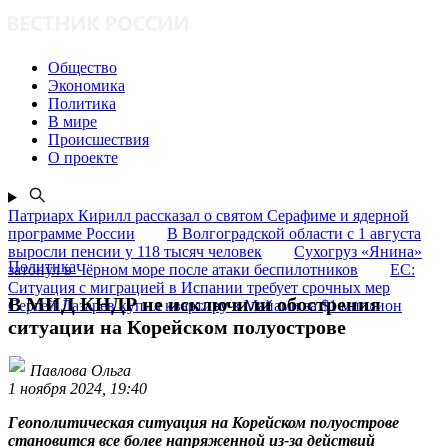
Общество
Экономика
Политика
В мире
Происшествия
О проекте
Патриарх Кирилл рассказал о святом Серафиме и ядерной
программе России
В Волгоградской области с 1 августа
выросли пенсии у 118 тысяч человек
Сухогруз «Янина»
Политика
затонул в Чёрном море после атаки беспилотников
ЕС:
Ситуация с миграцией в Испании требует срочных мер
В МИД КНДР не исключили обострения
Сергей Лазарев купил квартиру в Майами за $1 миллион
ситуации на Корейском полуострове
Павлова Ольга
1 ноября 2024, 19:40
Геополитическая ситуация на Корейском полуострове
становится все более напряженной из-за действий