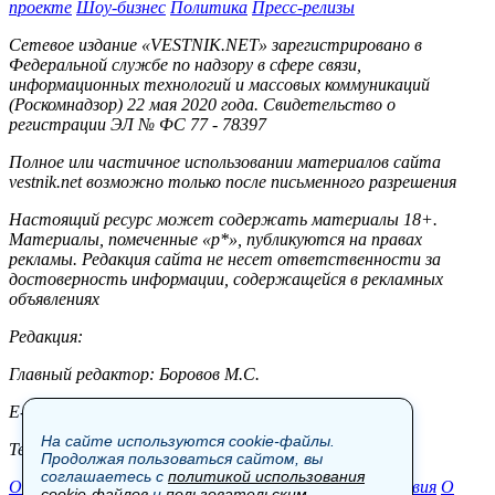
проекте
Шоу-бизнес
Политика
Пресс-релизы
Сетевое издание «VESTNIK.NET» зарегистрировано в
Федеральной службе по надзору в сфере связи,
информационных технологий и массовых коммуникаций
(Роскомнадзор) 22 мая 2020 года. Свидетельство о
регистрации ЭЛ № ФС 77 - 78397
Полное или частичное использовании материалов сайта
vestnik.net возможно только после письменного разрешения
Настоящий ресурс может содержать материалы 18+.
Материалы, помеченные «р*», публикуются на правах
рекламы. Редакция сайта не несет ответственности за
достоверность информации, содержащейся в рекламных
объявлениях
Редакция:
Главный редактор: Боровов М.С.
E-mail: site@vestnik.net, reb.msk@yandex.ru
На сайте используются cookie-файлы.
Тел.: +7 (921) 720-00-97
Продолжая пользоваться сайтом, вы
соглашаетесь с
политикой использования
Общество
Экономика
Контакты
В мире
Происшествия
О
cookie-файлов
и
пользовательским