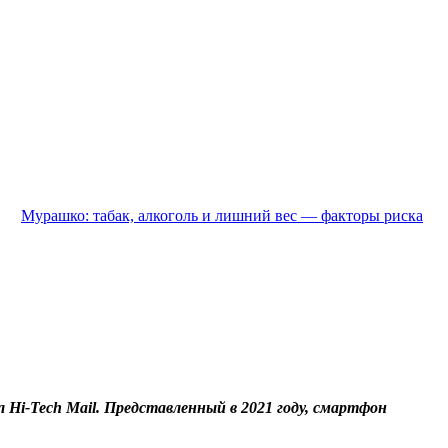
Мурашко: табак, алкоголь и лишний вес — факторы риска
 Hi-Tech Mail. Представленный в 2021 году, смартфон