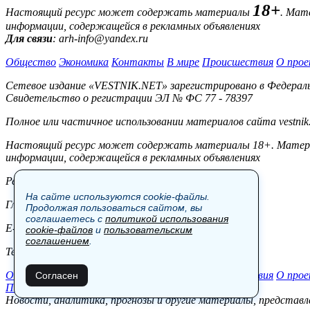
18+
Настоящий ресурс может содержать материалы
. Мат
информации, содержащейся в рекламных объявлениях
Для связи
: arh-info@yandex.ru
Общество
Экономика
Контакты
В мире
Происшествия
О прое
Сетевое издание «VESTNIK.NET» зарегистрировано в Федерально
Свидетельство о регистрации ЭЛ № ФС 77 - 78397
Полное или частичное использовании материалов сайта vestnik
Настоящий ресурс может содержать материалы 18+. Материал
информации, содержащейся в рекламных объявлениях
Редакция:
На сайте используются cookie-файлы.
Главный редактор: Боровов М.С.
Продолжая пользоваться сайтом, вы
соглашаетесь с
политикой использования
E-mail: site@vestnik.net, reb.msk@yandex.ru
cookie-файлов
и
пользовательским
соглашением
.
Тел.: +7 (921) 720-00-97
Общество
Экономика
Контакты
В мире
Происшествия
О прое
Согласен
Пользовательское соглашение
Новости, аналитика, прогнозы и другие материалы, представле