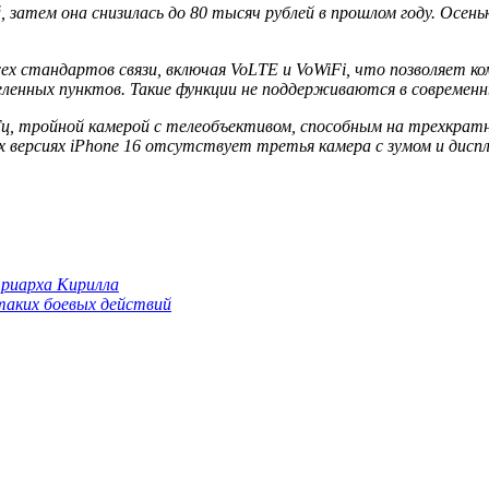
, затем она снизилась до 80 тысяч рублей в прошлом году. Осе
ех стандартов связи, включая VoLTE и VoWiFi, что позволяет к
нных пунктов. Такие функции не поддерживаются в современных 
ц, тройной камерой с телеобъективом, способным на трехкрат
ых версиях iPhone 16 отсутствует третья камера с зумом и дисп
триарха Кирилла
 таких боевых действий