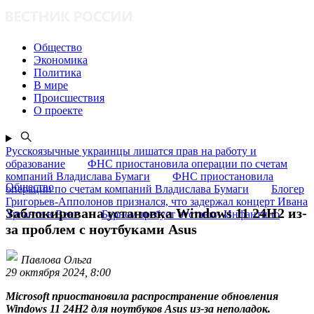
Общество
Экономика
Политика
В мире
Происшествия
О проекте
Русскоязычные украинцы лишатся прав на работу и
образование
ФНС приостановила операции по счетам
компаний Владислава Бумаги
ФНС приостановила
Общество
операции по счетам компаний Владислава Бумаги
Блогер
Григорьев-Апполонов признался, что задержал концерт Ивана
Заблокирована установка Windows 11 24H2 из-
Урганта в Вене
Бернем требует отставки Инфантино
за проблем с ноутбуками Asus
Павлова Ольга
29 октября 2024, 8:00
Microsoft приостановила распространение обновления
Windows 11 24H2 для ноутбуков Asus из-за неполадок.