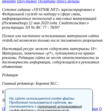
проекте
Шоу-бизнес
Политика
Пресс-релизы
Сетевое издание «VESTNIK.NET» зарегистрировано в
Федеральной службе по надзору в сфере связи,
информационных технологий и массовых коммуникаций
(Роскомнадзор) 22 мая 2020 года. Свидетельство о
регистрации ЭЛ № ФС 77 - 78397
Полное или частичное использовании материалов сайта
vestnik.net возможно только после письменного разрешения
Настоящий ресурс может содержать материалы 18+.
Материалы, помеченные «р*», публикуются на правах
рекламы. Редакция сайта не несет ответственности за
достоверность информации, содержащейся в рекламных
объявлениях
Редакция:
Главный редактор: Боровов М.С.
E-mail: site@vestnik.net, reb.msk@yandex.ru
На сайте используются cookie-файлы.
Тел.: +7 (921) 720-00-97
Продолжая пользоваться сайтом, вы
соглашаетесь с
политикой использования
Общество
Экономика
Контакты
В мире
Происшествия
О
cookie-файлов
и
пользовательским