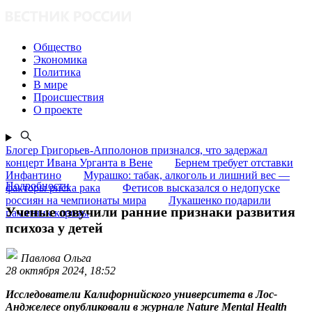
Общество
Экономика
Политика
В мире
Происшествия
О проекте
Блогер Григорьев-Апполонов признался, что задержал
концерт Ивана Урганта в Вене
Бернем требует отставки
Инфантино
Мурашко: табак, алкоголь и лишний вес —
Подробности
факторы риска рака
Фетисов высказался о недопуске
россиян на чемпионаты мира
Лукашенко подарили
Ученые озвучили ранние признаки развития
памятник коровы
психоза у детей
Павлова Ольга
28 октября 2024, 18:52
Исследователи Калифорнийского университета в Лос-
Анджелесе опубликовали в журнале Nature Mental Health