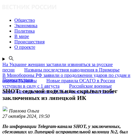
Общество
Экономика
Политика
В мире
Происшествия
О проекте
На Украине женщин заставили извиняться за русские
песни
Названы последствия наводнения в Приморье
В Минобороны РФ заявили о продолжении ударов по судам и
Происшествия
портам Украины
Новые правила ОСАГО в России
уступили в силу с 1 августа
Российские военные
SHOT: седьмой подельник скрывал побег
ликвидировали технику ВСУ в Донецкой Республике
заключенных из липецкой ИК
Павлова Ольга
27 октября 2024, 19:50
По информации Telegram-канала SHOT, у заключенных,
сбежавших из Липецкой исправительной колонии №2, был