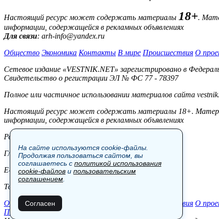
18+
Настоящий ресурс может содержать материалы
. Мат
информации, содержащейся в рекламных объявлениях
Для связи
: arh-info@yandex.ru
Общество
Экономика
Контакты
В мире
Происшествия
О прое
Сетевое издание «VESTNIK.NET» зарегистрировано в Федерально
Свидетельство о регистрации ЭЛ № ФС 77 - 78397
Полное или частичное использовании материалов сайта vestnik
Настоящий ресурс может содержать материалы 18+. Материал
информации, содержащейся в рекламных объявлениях
Редакция:
На сайте используются cookie-файлы.
Главный редактор: Боровов М.С.
Продолжая пользоваться сайтом, вы
соглашаетесь с
политикой использования
E-mail: site@vestnik.net, reb.msk@yandex.ru
cookie-файлов
и
пользовательским
соглашением
.
Тел.: +7 (921) 720-00-97
Общество
Экономика
Контакты
В мире
Происшествия
О прое
Согласен
Пользовательское соглашение