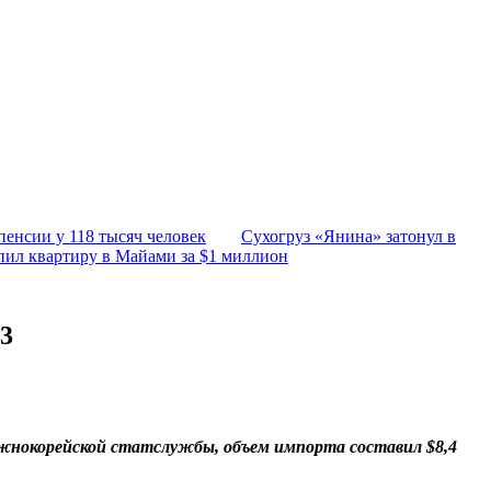
пенсии у 118 тысяч человек
Сухогруз «Янина» затонул в
пил квартиру в Майами за $1 миллион
3
южнокорейской статслужбы, объем импорта составил $8,4