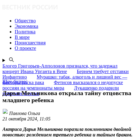
Общество
Экономика
Политика
В мире
Происшествия
О проекте
Блогер Григорьев-Апполонов признался, что задержал
концерт Ивана Урганта в Вене
Бернем требует отставки
Инфантино
Мурашко: табак, алкоголь и лишний вес —
Шоу-бизнес
факторы риска рака
Фетисов высказался о недопуске
россиян на чемпионаты мира
Лукашенко подарили
Дарья Мельникова открыла тайну отцовства
памятник коровы
младшего ребенка
Павлова Ольга
21 октября 2024, 11:05
Актриса Дарья Мельникова поразила поклонников двойной
новостью: рождением третьего ребенка и тайным браком.