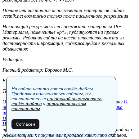
Полное или частичное использовании материалов сайта
vestnik.net возможно только после письменного разрешения
Настоящий ресурс может содержать материалы 18+.
Материалы, помеченные «р*», публикуются на правах
рекламы. Редакция сайта не несет ответственности за
достоверность информации, содержащейся в рекламных
объявлениях
Редакция:
Главный редактор: Боровов М.С.
E-mail: site@vestnik.net, reb.msk@yandex.ru
На сайте используются cookie-файлы.
Тел.: +7 (921) 720-00-97
Продолжая пользоваться сайтом, вы
соглашаетесь с
политикой использования
Общество
Экономика
Контакты
В мире
Происшествия
О
cookie-файлов
и
пользовательским
проекте
Шоу-бизнес
Политика
Пресс-релизы
Политика
соглашением
.
использования cookie-файлов
Пользовательское соглашение
Новости, аналитика, прогнозы и другие материалы,
Согласен
представленные на данном сайте, не являются офертой или
рекомендацией к покупке или продаже каких-либо активов.