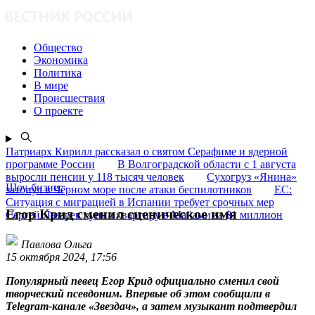
Общество
Экономика
Политика
В мире
Происшествия
О проекте
Патриарх Кирилл рассказал о святом Серафиме и ядерной
программе России
В Волгоградской области с 1 августа
выросли пенсии у 118 тысяч человек
Сухогруз «Янина»
Шоу-бизнес
затонул в Чёрном море после атаки беспилотников
ЕС:
Ситуация с миграцией в Испании требует срочных мер
Егор Крид сменил сценическое имя
Сергей Лазарев купил квартиру в Майами за $1 миллион
Павлова Ольга
15 октября 2024, 17:56
Популярный певец Егор Крид официально сменил свой
творческий псевдоним. Впервые об этом сообщили в
Telegram-канале «Звездач», а затем музыкант подтвердил