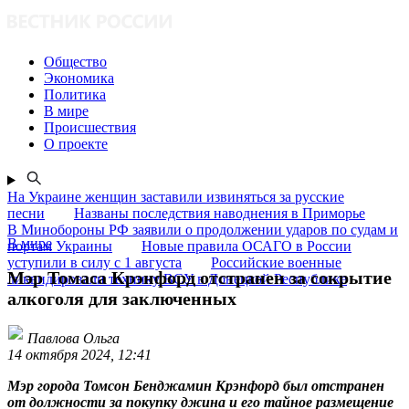
Общество
Экономика
Политика
В мире
Происшествия
О проекте
На Украине женщин заставили извиняться за русские
песни
Названы последствия наводнения в Приморье
В Минобороны РФ заявили о продолжении ударов по судам и
В мире
портам Украины
Новые правила ОСАГО в России
уступили в силу с 1 августа
Российские военные
Мэр Томаса Крэнфорд отстранен за сокрытие
ликвидировали технику ВСУ в Донецкой Республике
алкоголя для заключенных
Павлова Ольга
14 октября 2024, 12:41
Мэр города Томсон Бенджамин Крэнфорд был отстранен
от должности за покупку джина и его тайное размещение