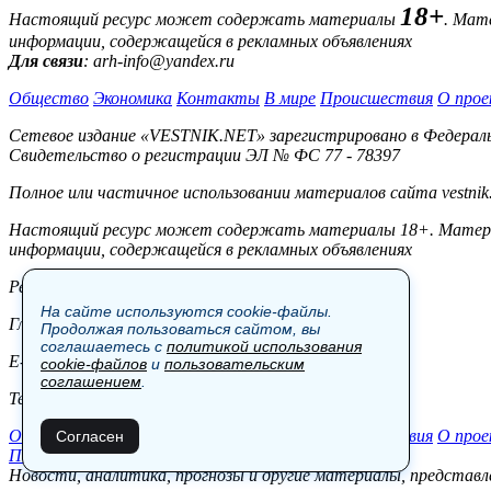
18+
Настоящий ресурс может содержать материалы
. Мат
информации, содержащейся в рекламных объявлениях
Для связи
: arh-info@yandex.ru
Общество
Экономика
Контакты
В мире
Происшествия
О прое
Сетевое издание «VESTNIK.NET» зарегистрировано в Федерально
Свидетельство о регистрации ЭЛ № ФС 77 - 78397
Полное или частичное использовании материалов сайта vestnik
Настоящий ресурс может содержать материалы 18+. Материал
информации, содержащейся в рекламных объявлениях
Редакция:
На сайте используются cookie-файлы.
Главный редактор: Боровов М.С.
Продолжая пользоваться сайтом, вы
соглашаетесь с
политикой использования
E-mail: site@vestnik.net, reb.msk@yandex.ru
cookie-файлов
и
пользовательским
соглашением
.
Тел.: +7 (921) 720-00-97
Общество
Экономика
Контакты
В мире
Происшествия
О прое
Согласен
Пользовательское соглашение
Новости, аналитика, прогнозы и другие материалы, представле