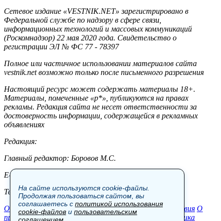
Сетевое издание «VESTNIK.NET» зарегистрировано в
Федеральной службе по надзору в сфере связи,
информационных технологий и массовых коммуникаций
(Роскомнадзор) 22 мая 2020 года. Свидетельство о
регистрации ЭЛ № ФС 77 - 78397
Полное или частичное использовании материалов сайта
vestnik.net возможно только после письменного разрешения
Настоящий ресурс может содержать материалы 18+.
Материалы, помеченные «р*», публикуются на правах
рекламы. Редакция сайта не несет ответственности за
достоверность информации, содержащейся в рекламных
объявлениях
Редакция:
Главный редактор: Боровов М.С.
E-mail: site@vestnik.net, reb.msk@yandex.ru
На сайте используются cookie-файлы.
Тел.: +7 (921) 720-00-97
Продолжая пользоваться сайтом, вы
соглашаетесь с
политикой использования
Общество
Экономика
Контакты
В мире
Происшествия
О
cookie-файлов
и
пользовательским
проекте
Шоу-бизнес
Политика
Пресс-релизы
Политика
соглашением
.