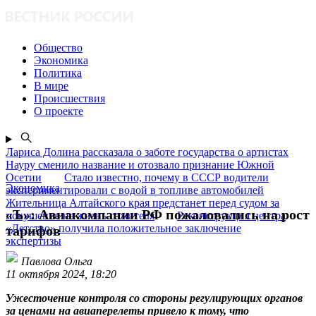
Общество
Экономика
Политика
В мире
Происшествия
О проекте
Лариса Долина рассказала о заботе государства о артистах
Науру сменило название и отозвало признание Южной
Осетии
Стало известно, почему в СССР водители
Экономика
экспериментировали с водой в топливе автомобилей
Жительница Алтайского края предстанет перед судом за
«Ъ»: Авиакомпании РФ пожаловались на рост
покушение на жизнь сожителя
Реконструкция центра
«Детство» получила положительное заключение
тарифов
экспертизы
Павлова Ольга
11 октября 2024, 18:20
Ужесточение контроля со стороны регулирующих органов
за ценами на авиаперелеты привело к тому, что