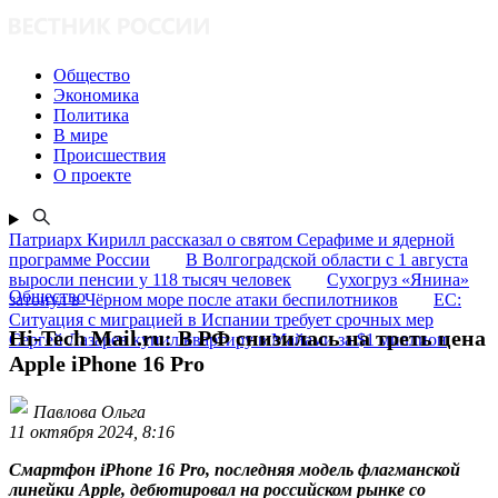
Общество
Экономика
Политика
В мире
Происшествия
О проекте
Патриарх Кирилл рассказал о святом Серафиме и ядерной
программе России
В Волгоградской области с 1 августа
выросли пенсии у 118 тысяч человек
Сухогруз «Янина»
Общество
затонул в Чёрном море после атаки беспилотников
ЕС:
Ситуация с миграцией в Испании требует срочных мер
Hi-Tech Mail.ru: В РФ снизилась на треть цена
Сергей Лазарев купил квартиру в Майами за $1 миллион
Apple iPhone 16 Pro
Павлова Ольга
11 октября 2024, 8:16
Смартфон iPhone 16 Pro, последняя модель флагманской
линейки Apple, дебютировал на российском рынке со