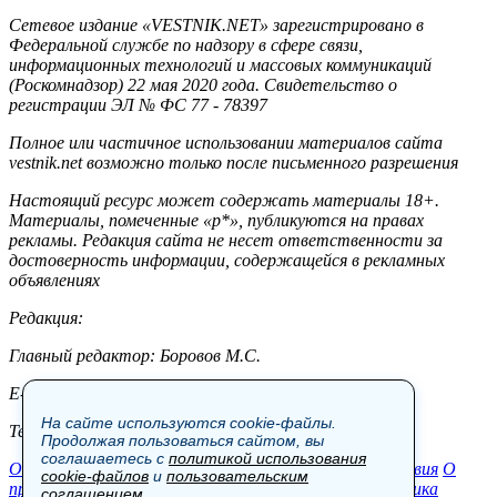
Сетевое издание «VESTNIK.NET» зарегистрировано в
Федеральной службе по надзору в сфере связи,
информационных технологий и массовых коммуникаций
(Роскомнадзор) 22 мая 2020 года. Свидетельство о
регистрации ЭЛ № ФС 77 - 78397
Полное или частичное использовании материалов сайта
vestnik.net возможно только после письменного разрешения
Настоящий ресурс может содержать материалы 18+.
Материалы, помеченные «р*», публикуются на правах
рекламы. Редакция сайта не несет ответственности за
достоверность информации, содержащейся в рекламных
объявлениях
Редакция:
Главный редактор: Боровов М.С.
E-mail: site@vestnik.net, reb.msk@yandex.ru
На сайте используются cookie-файлы.
Тел.: +7 (921) 720-00-97
Продолжая пользоваться сайтом, вы
соглашаетесь с
политикой использования
Общество
Экономика
Контакты
В мире
Происшествия
О
cookie-файлов
и
пользовательским
проекте
Шоу-бизнес
Политика
Пресс-релизы
Политика
соглашением
.