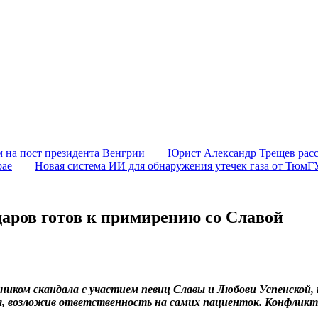
 на пост президента Венгрии
Юрист Александр Трещев расс
рае
Новая система ИИ для обнаружения утечек газа от ТюмГ
аров готов к примирению со Славой
тником скандала с участием певиц Славы и Любови Успенской,
я, возложив ответственность на самих пациенток. Конфликт