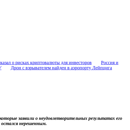
казал о рисках криптовалюты для инвесторов
Россия и
У
Дрон с взрывателем найден в аэропорту Лейпцига
 которые заявили о неудовлетворительных результатах его
 остался нерешенным.