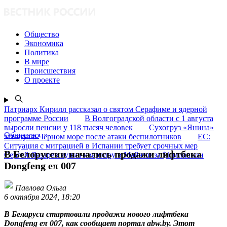
Общество
Экономика
Политика
В мире
Происшествия
О проекте
Патриарх Кирилл рассказал о святом Серафиме и ядерной
программе России
В Волгоградской области с 1 августа
выросли пенсии у 118 тысяч человек
Сухогруз «Янина»
Общество
затонул в Чёрном море после атаки беспилотников
ЕС:
Ситуация с миграцией в Испании требует срочных мер
В Белоруссии начались продажи лифтбека
Сергей Лазарев купил квартиру в Майами за $1 миллион
Dongfeng eπ 007
Павлова Ольга
6 октября 2024, 18:20
В Беларуси стартовали продажи нового лифтбека
Dongfeng eπ 007, как сообщает портал abw.by. Этот