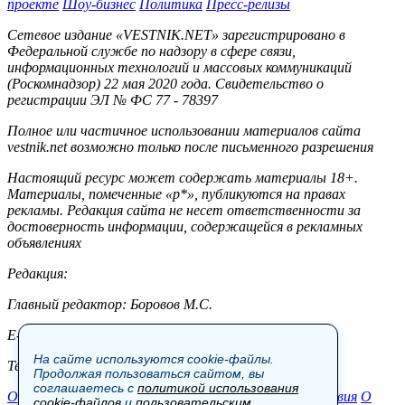
проекте
Шоу-бизнес
Политика
Пресс-релизы
Сетевое издание «VESTNIK.NET» зарегистрировано в
Федеральной службе по надзору в сфере связи,
информационных технологий и массовых коммуникаций
(Роскомнадзор) 22 мая 2020 года. Свидетельство о
регистрации ЭЛ № ФС 77 - 78397
Полное или частичное использовании материалов сайта
vestnik.net возможно только после письменного разрешения
Настоящий ресурс может содержать материалы 18+.
Материалы, помеченные «р*», публикуются на правах
рекламы. Редакция сайта не несет ответственности за
достоверность информации, содержащейся в рекламных
объявлениях
Редакция:
Главный редактор: Боровов М.С.
E-mail: site@vestnik.net, reb.msk@yandex.ru
На сайте используются cookie-файлы.
Тел.: +7 (921) 720-00-97
Продолжая пользоваться сайтом, вы
соглашаетесь с
политикой использования
Общество
Экономика
Контакты
В мире
Происшествия
О
cookie-файлов
и
пользовательским