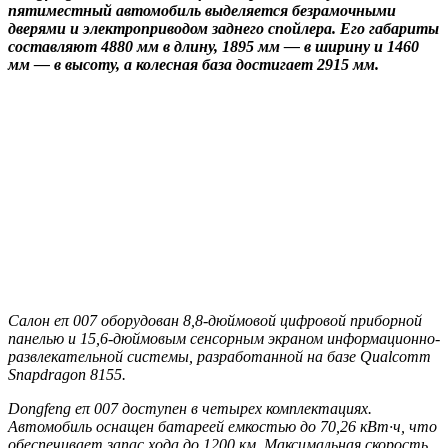
пятиместный автомобиль выделяется безрамочными
дверями и электроприводом заднего спойлера. Его габариты
составляют 4880 мм в длину, 1895 мм — в ширину и 1460
мм — в высоту, а колесная база достигает 2915 мм.
Салон eπ 007 оборудован 8,8-дюймовой цифровой приборной
панелью и 15,6-дюймовым сенсорным экраном информационно-
развлекательной системы, разработанной на базе Qualcomm
Snapdragon 8155.
Dongfeng eπ 007 доступен в четырех комплектациях.
Автомобиль оснащен батареей емкостью до 70,26 кВт·ч, что
обеспечивает запас хода до 1200 км. Максимальная скорость