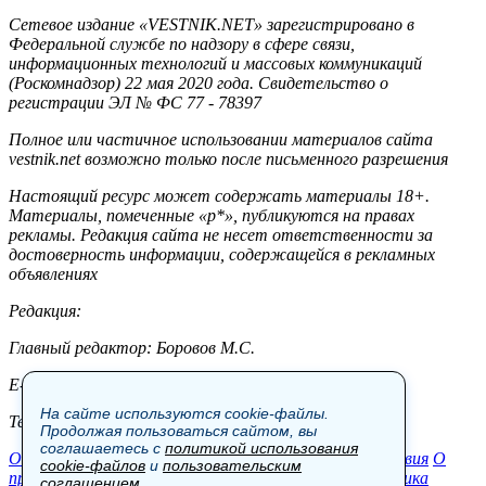
Сетевое издание «VESTNIK.NET» зарегистрировано в
Федеральной службе по надзору в сфере связи,
информационных технологий и массовых коммуникаций
(Роскомнадзор) 22 мая 2020 года. Свидетельство о
регистрации ЭЛ № ФС 77 - 78397
Полное или частичное использовании материалов сайта
vestnik.net возможно только после письменного разрешения
Настоящий ресурс может содержать материалы 18+.
Материалы, помеченные «р*», публикуются на правах
рекламы. Редакция сайта не несет ответственности за
достоверность информации, содержащейся в рекламных
объявлениях
Редакция:
Главный редактор: Боровов М.С.
E-mail: site@vestnik.net, reb.msk@yandex.ru
На сайте используются cookie-файлы.
Тел.: +7 (921) 720-00-97
Продолжая пользоваться сайтом, вы
соглашаетесь с
политикой использования
Общество
Экономика
Контакты
В мире
Происшествия
О
cookie-файлов
и
пользовательским
проекте
Шоу-бизнес
Политика
Пресс-релизы
Политика
соглашением
.