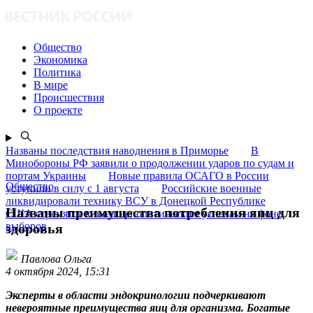
Общество
Экономика
Политика
В мире
Происшествия
О проекте
Названы последствия наводнения в Приморье
В
Минобороны РФ заявили о продолжении ударов по судам и
портам Украины
Новые правила ОСАГО в России
Общество
уступили в силу с 1 августа
Российские военные
ликвидировали технику ВСУ в Донецкой Республике
Названы преимущества потребления яиц для
США стремятся к внешнеполитическим успехам на фоне
выборов
здоровья
Павлова Ольга
4 октября 2024, 15:31
Эксперты в области эндокринологии подчеркивают
невероятные преимущества яиц для организма. Богатые