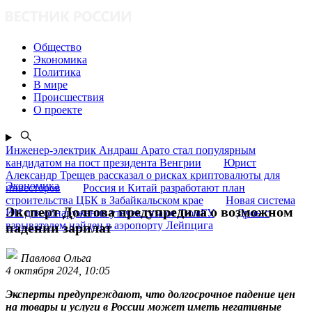
Общество
Экономика
Политика
В мире
Происшествия
О проекте
Инженер-электрик Андраш Арато стал популярным
кандидатом на пост президента Венгрии
Юрист
Александр Трещев рассказал о рисках криптовалюты для
Экономика
инвесторов
Россия и Китай разработают план
строительства ЦБК в Забайкальском крае
Новая система
Эксперт Долгова предупредила о возможном
ИИ для обнаружения утечек газа от ТюмГУ
Дрон с
взрывателем найден в аэропорту Лейпцига
падении зарплат
Павлова Ольга
4 октября 2024, 10:05
Эксперты предупреждают, что долгосрочное падение цен
на товары и услуги в России может иметь негативные