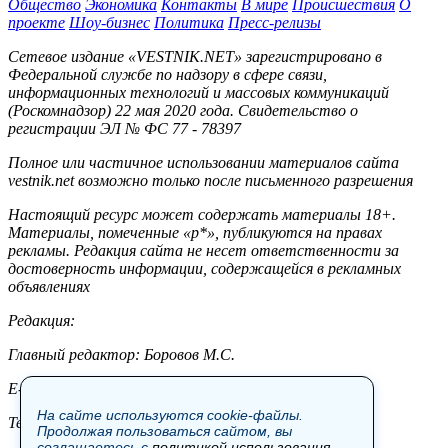
Общество
Экономика
Контакты
В мире
Происшествия
О
проекте
Шоу-бизнес
Политика
Пресс-релизы
Сетевое издание «VESTNIK.NET» зарегистрировано в
Федеральной службе по надзору в сфере связи,
информационных технологий и массовых коммуникаций
(Роскомнадзор) 22 мая 2020 года. Свидетельство о
регистрации ЭЛ № ФС 77 - 78397
Полное или частичное использовании материалов сайта
vestnik.net возможно только после письменного разрешения
Настоящий ресурс может содержать материалы 18+.
Материалы, помеченные «р*», публикуются на правах
рекламы. Редакция сайта не несет ответственности за
достоверность информации, содержащейся в рекламных
объявлениях
Редакция:
Главный редактор: Боровов М.С.
E-mail: site@vestnik.net, reb.msk@yandex.ru
На сайте используются cookie-файлы.
Тел.: +7 (921) 720-00-97
Продолжая пользоваться сайтом, вы
соглашаетесь с
политикой использования