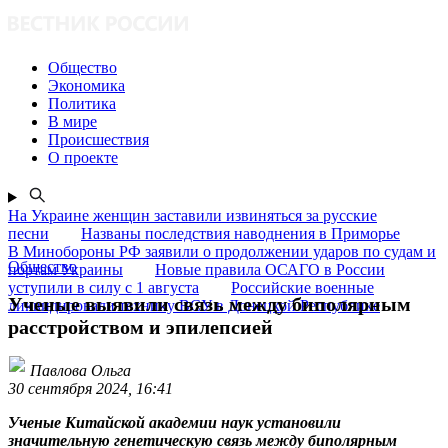
Общество
Экономика
Политика
В мире
Происшествия
О проекте
На Украине женщин заставили извиняться за русские
песни
Названы последствия наводнения в Приморье
В Минобороны РФ заявили о продолжении ударов по судам и
Общество
портам Украины
Новые правила ОСАГО в России
уступили в силу с 1 августа
Российские военные
Ученые выявили связь между биполярным
ликвидировали технику ВСУ в Донецкой Республике
расстройством и эпилепсией
Павлова Ольга
30 сентября 2024, 16:41
Ученые Китайской академии наук установили
значительную генетическую связь между биполярным