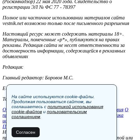
(Роскомнадзор) 22 мая 2020 года. Свидетельство о
регистрации ЭЛ № ФС 77 - 78397
Полное или частичное использовании материалов сайта
vestnik.net возможно только после письменного разрешения
Настоящий ресурс может содержать материалы 18+.
Материалы, помеченные «р*», публикуются на правах
рекламы. Редакция сайта не несет ответственности за
достоверность информации, содержащейся в рекламных
объявлениях
Редакция:
Главный редактор: Боровов М.С.
E-mail: site@vestnik.net, reb.msk@yandex.ru
На сайте используются cookie-файлы.
Тел.: +7 (921) 720-00-97
Продолжая пользоваться сайтом, вы
соглашаетесь с
политикой использования
Общество
Экономика
Контакты
В мире
Происшествия
О
cookie-файлов
и
пользовательским
проекте
Шоу-бизнес
Политика
Пресс-релизы
Политика
соглашением
.
использования cookie-файлов
Пользовательское соглашение
Новости, аналитика, прогнозы и другие материалы,
Согласен
представленные на данном сайте, не являются офертой или