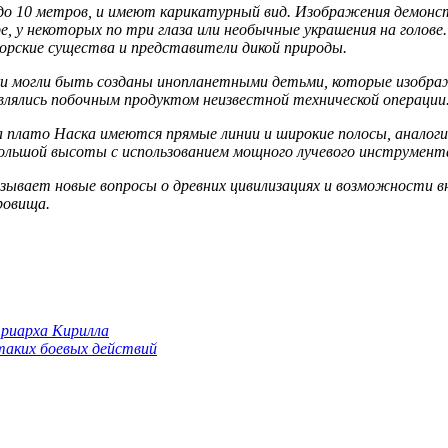
 до 10 метров, и имеют карикатурный вид. Изображения демон
ыре, у некоторых по три глаза или необычные украшения на гол
рские существа и представители дикой природы.
 могли быть созданы инопланетными детьми, которые изобража
влялись побочным продуктом неизвестной технической операции
а плато Наска имеются прямые линии и широкие полосы, аналог
ольшой высоты с использованием мощного лучевого инструмент
зывает новые вопросы о древних цивилизациях и возможности в
ровища.
триарха Кирилла
 таких боевых действий