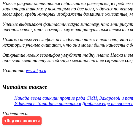
Новые рисунки отличаются небольшими размерами, в среднем
характеристиками: у некоторых по две ноги, у других по чет
геоглифов, среди которых изображены домашние животные, мо
Ученые выдвигают фантастическую гипотезу, что эти рисунки
предполагают, что геоглифы служили ритуальным целям или я
Помимо новых геоглифов, исследование также показало, что н
некоторые ученые считают, что они могли быть нанесены с б
Открытие новых геоглифов углубляет тайну плато Наска и вы
прольют свет на эту загадочную местность и ее скрытые сок
Источник:
www.kp.ru
Читайте также
Канада ввела санкции против ряда СМИ, Захаровой и па
Удивились: Западные наемники в Донбассе еще не видели
Поделитесь
:
+Яндекс новости