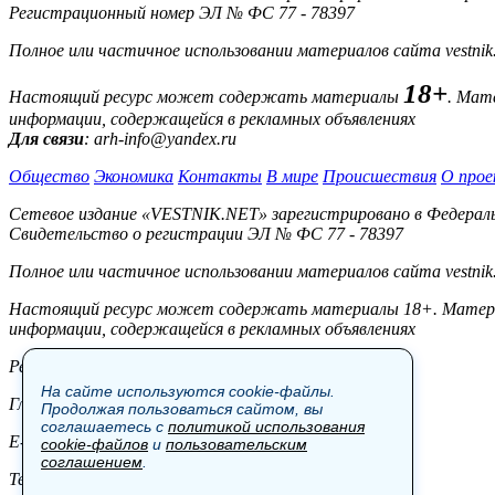
Регистрационный номер ЭЛ № ФС 77 - 78397
Полное или частичное использовании материалов сайта vestnik
18+
Настоящий ресурс может содержать материалы
. Мат
информации, содержащейся в рекламных объявлениях
Для связи
: arh-info@yandex.ru
Общество
Экономика
Контакты
В мире
Происшествия
О прое
Сетевое издание «VESTNIK.NET» зарегистрировано в Федерально
Свидетельство о регистрации ЭЛ № ФС 77 - 78397
Полное или частичное использовании материалов сайта vestnik
Настоящий ресурс может содержать материалы 18+. Материал
информации, содержащейся в рекламных объявлениях
Редакция:
На сайте используются cookie-файлы.
Главный редактор: Боровов М.С.
Продолжая пользоваться сайтом, вы
соглашаетесь с
политикой использования
E-mail: site@vestnik.net, reb.msk@yandex.ru
cookie-файлов
и
пользовательским
соглашением
.
Тел.: +7 (921) 720-00-97