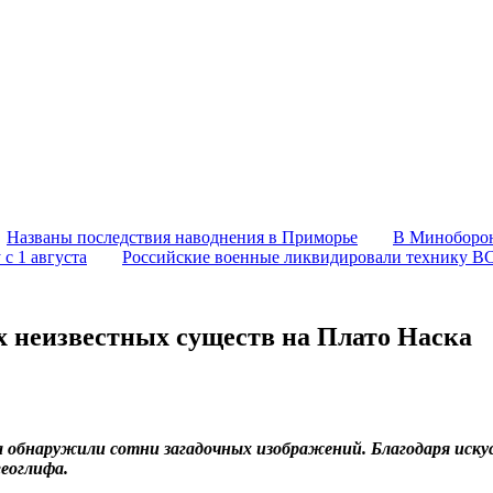
Названы последствия наводнения в Приморье
В Миноборон
с 1 августа
Российские военные ликвидировали технику В
 неизвестных существ на Плато Наска
 обнаружили сотни загадочных изображений. Благодаря иску
геоглифа.