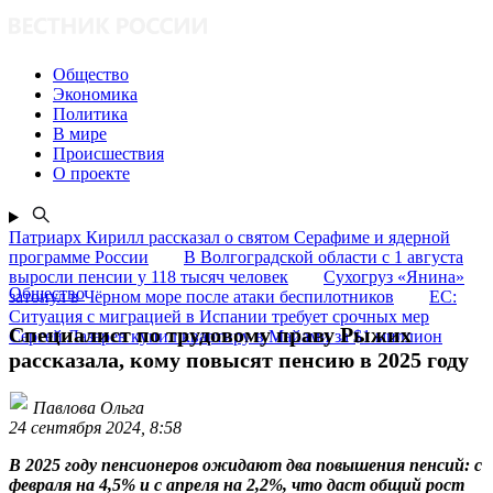
Общество
Экономика
Политика
В мире
Происшествия
О проекте
Патриарх Кирилл рассказал о святом Серафиме и ядерной
программе России
В Волгоградской области с 1 августа
выросли пенсии у 118 тысяч человек
Сухогруз «Янина»
Общество
затонул в Чёрном море после атаки беспилотников
ЕС:
Ситуация с миграцией в Испании требует срочных мер
Специалист по трудовому праву Рыжих
Сергей Лазарев купил квартиру в Майами за $1 миллион
рассказала, кому повысят пенсию в 2025 году
Павлова Ольга
24 сентября 2024, 8:58
В 2025 году пенсионеров ожидают два повышения пенсий: с
февраля на 4,5% и с апреля на 2,2%, что даст общий рост