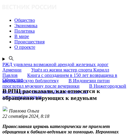
Общество
Экономика
Политика
В мире
Происшествия
О проекте
РЖД удивлена возможной арендой железных дорог
Армении
Ушёл из жизни мастер спорта Кирилл
Павлов
Книга с опозданием в 150 лет возвращена в
Общество
австралийскую библиотеку
В Индонезии питон
проглотил мужчину после вечеринки
В Нижегородской
В РПЦ рассказали, как относятся к
области поезд насмерть сбил мужчину на
электровелосипеде
обращению верующих к ведуньям
Павлова Ольга
22 сентября 2024, 8:18
Православная церковь категорически не приемлет
обращения к бабкам-ведуньям за помощью. Иеромонах