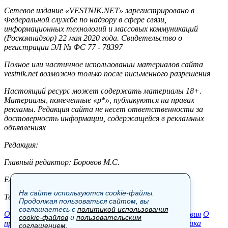
Сетевое издание «VESTNIK.NET» зарегистрировано в
Федеральной службе по надзору в сфере связи,
информационных технологий и массовых коммуникаций
(Роскомнадзор) 22 мая 2020 года. Свидетельство о
регистрации ЭЛ № ФС 77 - 78397
Полное или частичное использовании материалов сайта
vestnik.net возможно только после письменного разрешения
Настоящий ресурс может содержать материалы 18+.
Материалы, помеченные «р*», публикуются на правах
рекламы. Редакция сайта не несет ответственности за
достоверность информации, содержащейся в рекламных
объявлениях
Редакция:
Главный редактор: Боровов М.С.
E-mail: site@vestnik.net, reb.msk@yandex.ru
На сайте используются cookie-файлы.
Тел.: +7 (921) 720-00-97
Продолжая пользоваться сайтом, вы
соглашаетесь с
политикой использования
Общество
Экономика
Контакты
В мире
Происшествия
О
cookie-файлов
и
пользовательским
проекте
Шоу-бизнес
Политика
Пресс-релизы
Политика
соглашением
.