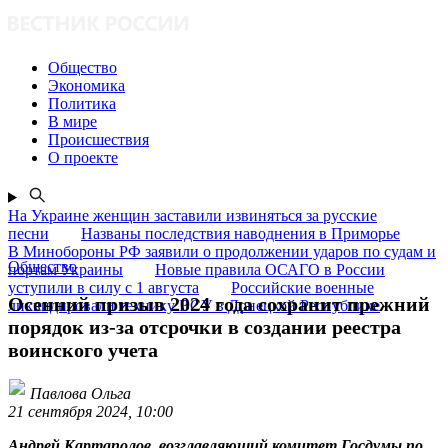
Общество
Экономика
Политика
В мире
Происшествия
О проекте
На Украине женщин заставили извиняться за русские
песни
Названы последствия наводнения в Приморье
В Минобороны РФ заявили о продолжении ударов по судам и
Общество
портам Украины
Новые правила ОСАГО в России
уступили в силу с 1 августа
Российские военные
Осенний призыв 2024 года сохранит прежний
ликвидировали технику ВСУ в Донецкой Республике
порядок из-за отсрочки в создании реестра
воинского учета
Павлова Ольга
21 сентября 2024, 10:00
Андрей Картаполов, возглавляющий комитет Госдумы по