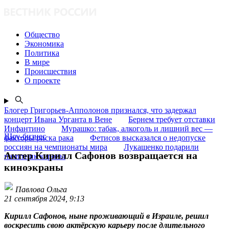
Общество
Экономика
Политика
В мире
Происшествия
О проекте
Блогер Григорьев-Апполонов признался, что задержал
концерт Ивана Урганта в Вене
Бернем требует отставки
Инфантино
Мурашко: табак, алкоголь и лишний вес —
Шоу-бизнес
факторы риска рака
Фетисов высказался о недопуске
россиян на чемпионаты мира
Лукашенко подарили
Актер Кирилл Сафонов возвращается на
памятник коровы
киноэкраны
Павлова Ольга
21 сентября 2024, 9:13
Кирилл Сафонов, ныне проживающий в Израиле, решил
воскресить свою актёрскую карьеру после длительного