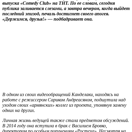
выпуска «Comedy Club» на ТНТ. По ее словам, сегодня
публика заливается слезами, а завтра вечером, когда выйдет
последний эпизод, печаль достигнет своего апогея.
«Держимся, друзья!» — подбадривает она.
В одном из своих видеообращений Канделаки, находясь на
работе с режиссером Сариком Андреасяном, подшутила над
уходом своих «армянских» коллег из проекта, упомянув замену
одних на других.
Личная жизнь ведущей также стала предметом обсуждений.
В 2014 году она вступила в брак с Василием Бровко,
директором по особым поручениям «Ростеха». Несмотря на