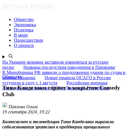
Общество
Экономика
Политика
В мире
Происшествия
О проекте
На Украине женщин заставили извиняться за русские
песни
Названы последствия наводнения в Приморье
В Минобороны РФ заявили о продолжении ударов по судам и
Общество
портам Украины
Новые правила ОСАГО в России
уступили в силу с 1 августа
Российские военные
Тина Канделаки горюет о закрытии Comedy
ликвидировали технику ВСУ в Донецкой Республике
Club
Павлова Ольга
19 сентября 2024, 19:22
Бизнесвумен и телеведущая Тина Канделаки выразила
соболезнования зрителям в преддверии прощального