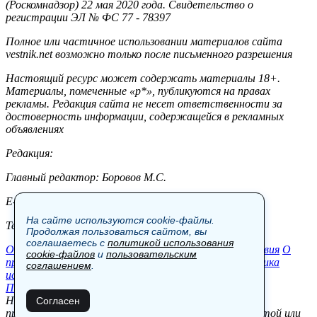
(Роскомнадзор) 22 мая 2020 года. Свидетельство о
регистрации ЭЛ № ФС 77 - 78397
Полное или частичное использовании материалов сайта
vestnik.net возможно только после письменного разрешения
Настоящий ресурс может содержать материалы 18+.
Материалы, помеченные «р*», публикуются на правах
рекламы. Редакция сайта не несет ответственности за
достоверность информации, содержащейся в рекламных
объявлениях
Редакция:
Главный редактор: Боровов М.С.
E-mail: site@vestnik.net, reb.msk@yandex.ru
На сайте используются cookie-файлы.
Тел.: +7 (921) 720-00-97
Продолжая пользоваться сайтом, вы
соглашаетесь с
политикой использования
Общество
Экономика
Контакты
В мире
Происшествия
О
cookie-файлов
и
пользовательским
проекте
Шоу-бизнес
Политика
Пресс-релизы
Политика
соглашением
.
использования cookie-файлов
Пользовательское соглашение
Новости, аналитика, прогнозы и другие материалы,
Согласен
представленные на данном сайте, не являются офертой или