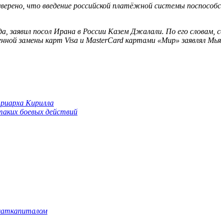
верено, что введение российской платёжной системы поспособс
, заявил посол Ирана в России Казем Джалали. По его словам, 
ой замены карт Visa и MasterCard картами «Мир» заявлял Мья
триарха Кирилла
 таких боевых действий
 маткапиталом