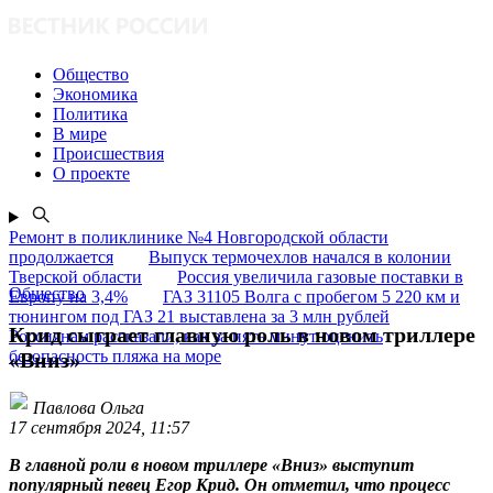
Общество
Экономика
Политика
В мире
Происшествия
О проекте
Ремонт в поликлинике №4 Новгородской области
продолжается
Выпуск термочехлов начался в колонии
Тверской области
Россия увеличила газовые поставки в
Общество
Европу на 3,4%
ГАЗ 31105 Волга с пробегом 5 220 км и
тюнингом под ГАЗ 21 выставлена за 3 млн рублей
Крид сыграет главную роль в новом триллере
Россиянам рассказали, как за пять минут оценить
безопасность пляжа на море
«Вниз»
Павлова Ольга
17 сентября 2024, 11:57
В главной роли в новом триллере «Вниз» выступит
популярный певец Егор Крид. Он отметил, что процесс