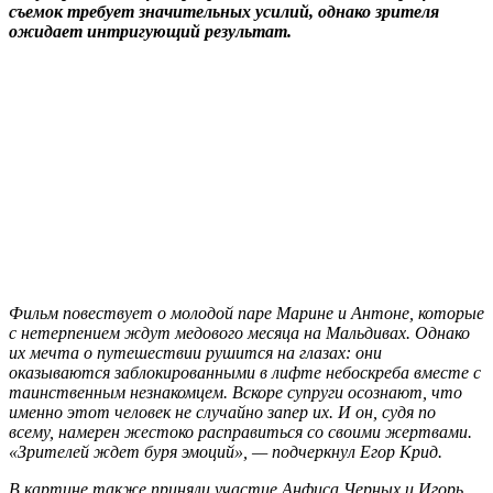
съемок требует значительных усилий, однако зрителя
ожидает интригующий результат.
Фильм повествует о молодой паре Марине и Антоне, которые
с нетерпением ждут медового месяца на Мальдивах. Однако
их мечта о путешествии рушится на глазах: они
оказываются заблокированными в лифте небоскреба вместе с
таинственным незнакомцем. Вскоре супруги осознают, что
именно этот человек не случайно запер их. И он, судя по
всему, намерен жестоко расправиться со своими жертвами.
«Зрителей ждет буря эмоций», — подчеркнул Егор Крид.
В картине также приняли участие Анфиса Черных и Игорь